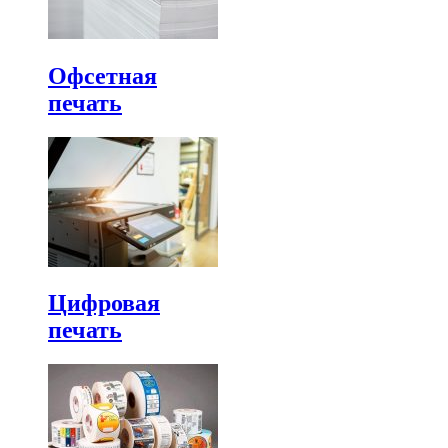
Офсетная
печать
Цифровая
печать