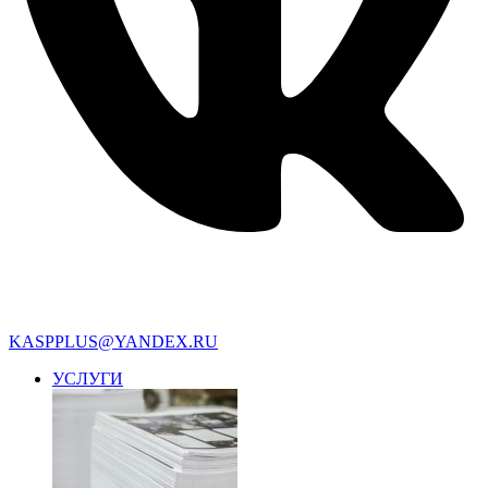
KASPPLUS@YANDEX.RU
УСЛУГИ